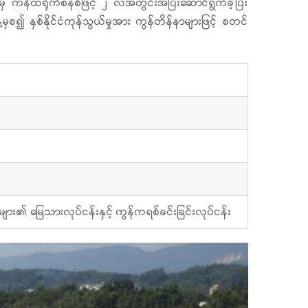
မှ ကန်ထရိုက်စနစ်ဖြင့် ၂ လအတွင်းအပြီးဆောင်ရွက်ခဲ့ပြီး
၍ နှစ်နိုင်ငံကုန်သွယ်မှုအား ကွန်တိန်နာများဖြင့် စတင်
ား၏ မြေသားလုပ်ငန်းနှင့် ကွန်ကရစ်ခင်းခြင်းလုပ်ငန်း