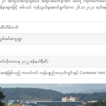
ဧက ၂၀ အကျယ်အဝန်းရှိသော အဆိုပါစီမံကိန်းအား မိမိတို့ ဂရိတ်ဟော်ခမ်း
များဖြင့် စမ်းသပ် ကုန်သွယ်မှုဆောင်ရွက်ခဲ့ကာ ၂၆.၁၁.၂၀၂၁ ရက်နေ့မှစ
္ပဏီလီမိတက်
လွမ်အင်ကျေးရွာ
က်တိုဘာလမှ ၂၀၂၂ ဇန်နဝါရီထိ)
ံဖြစ်သည့် ကားပါကင်၊ ကုန်ပစ္စည်းဖလှယ်ကွင်းနှင့် Container Yard မျ