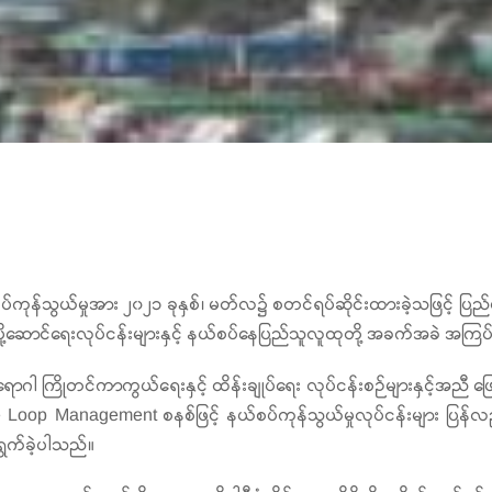
န်သွယ်မှုအား ၂၀၂၁ ခုနှစ်၊ မတ်လ၌ စတင်ရပ်ဆိုင်းထားခဲ့သဖြင့် ပြည်ပပ
်စည်ပို့ဆောင်ရေးလုပ်ငန်းများနှင့် နယ်စပ်နေပြည်သူလူထုတို့ အခက်အခဲ အကြ
ိုတင်ကာကွယ်ရေးနှင့် ထိန်းချုပ်ရေး လုပ်ငန်းစဉ်များနှင့်အညီ ဖြေရှင်းနို
e Loop Management စနစ်ဖြင့် နယ်စပ်ကုန်သွယ်မှုလုပ်ငန်းများ ပြန်လ
င်ရွက်ခဲ့ပါသည်။