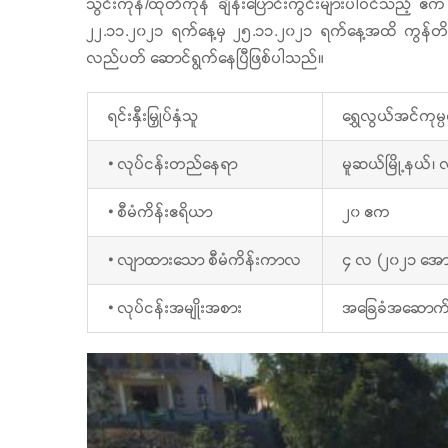
သွင်းကုန်/ထုတ်ကုန် ချိန်းပြောင်းကွင်းများပါဝင်သည့် 
၂၂.၁၁.၂၀၂၁ ရက်နေ့မှ ၂၅.၁၁.၂၀၂၁ ရက်နေ့အထိ ကွန်တိန်နာ
လည်ပတ် ဆောင်ရွက်နေပြီဖြစ်ပါသည်။
ရင်းနှီးမြှုပ်နှံသူ
ရွှေလွယ်အင်ကုမ
• လုပ်ငန်းတည်နေရာ
မူဆယ်မြို့နယ်၊ 
• စီမံကိန်းဧရိယာ
၂၀ ဧက
• လျာထားသော စီမံကိန်းကာလ
၄ လ (၂၀၂၁ အော
• လုပ်ငန်းအမျိုးအစား
အခြေခံအဆောက်အအု