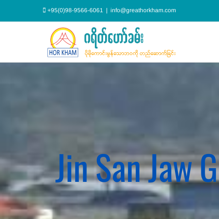
Skip
+95(0)98-9566-6061
|
info@greathorkham.com
to
content
Jin San Jaw 