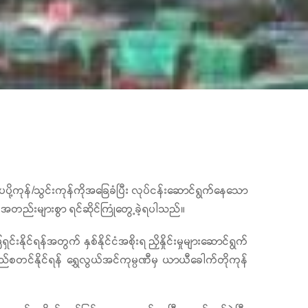
ို့ကုန်/သွင်းကုန်ကိုအခြေခံပြီး လုပ်ငန်းဆောင်ရွက်နေသော
ပ်အတည်းများစွာ ရင်ဆိုင်ကြုံတွေ့ခဲ့ရပါသည်။
င်ရန်အတွက် နှစ်နိုင်ငံအစိုးရ ညှိနှိုင်းမှုများဆောင်ရွက်
ည်စတင်နိုင်ရန် ရွှေလွယ်အင်ကုမ္ပဏီမှ ယာယီခေါက်တိုကုန်