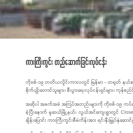
ကားကြီးကွင်း တည်ဆောက်ခြင်းလုပ်ငန်း
ကိုဗစ်-၁၉ တတိယလှိုင်းကာလတွင် မြန်မာ – တရုတ် နယ်စပ်ကု
စိုက်ပျိုးတောင်သူများ၊ စီးပွားရေးလုပ်ငန်းရှင်များ၊ ကုန
အဆိုပါ အခက်အခဲ အကြပ်အတည်းများကို ကိုဗစ်-၁၉ ကပ်ရောဂါ ကြ
ခဲ့ပြီးနောက် မူဆယ်မြို့နယ်၊ လွယ်အင်ကျေးရွာတွင် Clos
ချိန်းပြောင်း ကားကြီးကွင်းစီမံကိန်းအား ရင်းနှီးမြှုပ်နှံဆော