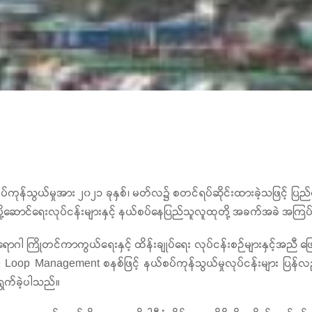
န်သွယ်မှုအား ၂၀၂၁ ခုနှစ်၊ မတ်လ၌ စတင်ရပ်ဆိုင်းထားခဲ့သဖြင့် ပြည်ပပ
်စည်ပို့ဆောင်ရေးလုပ်ငန်းများနှင့် နယ်စပ်နေပြည်သူလူထုတို့ အခက်အခဲ အကြ
ိုတင်ကာကွယ်ရေးနှင့် ထိန်းချုပ်ရေး လုပ်ငန်းစဉ်များနှင့်အညီ ဖြေရှင်းနို
e Loop Management စနစ်ဖြင့် နယ်စပ်ကုန်သွယ်မှုလုပ်ငန်းများ ပြန်လ
င်ရွက်ခဲ့ပါသည်။