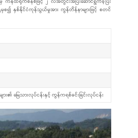
မှ ကန်ထရိုက်စနစ်ဖြင့် ၂ လအတွင်းအပြီးဆောင်ရွက်ခဲ့ပြီး
၍ နှစ်နိုင်ငံကုန်သွယ်မှုအား ကွန်တိန်နာများဖြင့် စတင်
ား၏ မြေသားလုပ်ငန်းနှင့် ကွန်ကရစ်ခင်းခြင်းလုပ်ငန်း