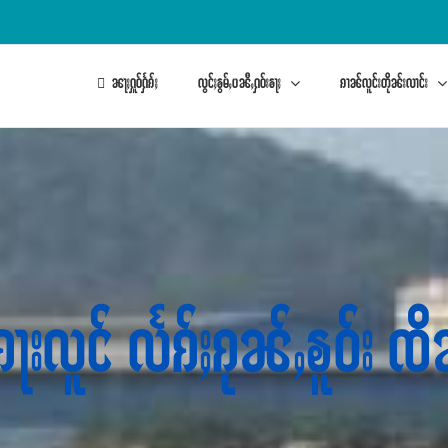
ၼႃႈႁူဝ်ႁႅၵ်ႈ
လွင်ႈၶွမ်ႇပၼီႇႁဝ်းၶႃႈ
ၵၢၼ်လူင်းတိုၼ်းလၢင်း
ႇၵႃးလူင် လႅၵ်ႈၵုၼ်ႇၶူဝ်း