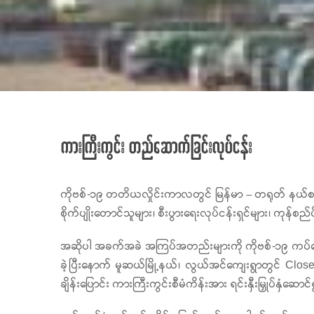
ကားကြီးကွင်း တည်ဆောက်ခြင်းလုပ်ငန်း
ကိုဗစ်-၁၉ တတိယလှိုင်းကာလတွင် မြန်မာ – တရုတ် နယ်စပ်ကု
စိုက်ပျိုးတောင်သူများ၊ စီးပွားရေးလုပ်ငန်းရှင်များ၊ ကုန
အဆိုပါ အခက်အခဲ အကြပ်အတည်းများကို ကိုဗစ်-၁၉ ကပ်ရောဂါ ကြ
ခဲ့ပြီးနောက် မူဆယ်မြို့နယ်၊ လွယ်အင်ကျေးရွာတွင် Clos
ချိန်းပြောင်း ကားကြီးကွင်းစီမံကိန်းအား ရင်းနှီးမြှုပ်နှံဆော