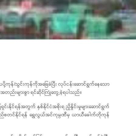
ို့ကုန်/သွင်းကုန်ကိုအခြေခံပြီး လုပ်ငန်းဆောင်ရွက်နေသော
ပ်အတည်းများစွာ ရင်ဆိုင်ကြုံတွေ့ခဲ့ရပါသည်။
င်ရန်အတွက် နှစ်နိုင်ငံအစိုးရ ညှိနှိုင်းမှုများဆောင်ရွက်
ည်စတင်နိုင်ရန် ရွှေလွယ်အင်ကုမ္ပဏီမှ ယာယီခေါက်တိုကုန်