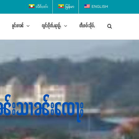
လိၵ်ႈတႆး
မြန်မာ
ENGLISH
ၶူင်းၵၢၼ်
လွင်ႈပိုတ်ႇၽုၺ်ႇ
တီႈၵပ်းသိုပ်ႇ
 ၸိၼ်းသၢၼ်းၸေႃႈ