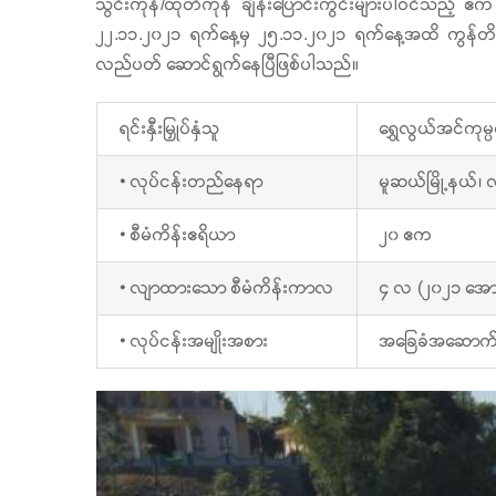
သွင်းကုန်/ထုတ်ကုန် ချိန်းပြောင်းကွင်းများပါဝင်သည့် 
၂၂.၁၁.၂၀၂၁ ရက်နေ့မှ ၂၅.၁၁.၂၀၂၁ ရက်နေ့အထိ ကွန်တိန်နာ
လည်ပတ် ဆောင်ရွက်နေပြီဖြစ်ပါသည်။
ရင်းနှီးမြှုပ်နှံသူ
ရွှေလွယ်အင်ကုမ
• လုပ်ငန်းတည်နေရာ
မူဆယ်မြို့နယ်၊ 
• စီမံကိန်းဧရိယာ
၂၀ ဧက
• လျာထားသော စီမံကိန်းကာလ
၄ လ (၂၀၂၁ အော
• လုပ်ငန်းအမျိုးအစား
အခြေခံအဆောက်အအု