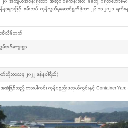
ဧက ၂၀ အကျယ်အဝန်းရှိသော အဆိုပါစီမံကိန်းအား မိမိတို့ ဂရိတ်ဟော်ခမ်း
များဖြင့် စမ်းသပ် ကုန်သွယ်မှုဆောင်ရွက်ခဲ့ကာ ၂၆.၁၁.၂၀၂၁ ရက်နေ့မှစ
္ပဏီလီမိတက်
လွမ်အင်ကျေးရွာ
က်တိုဘာလမှ ၂၀၂၂ ဇန်နဝါရီထိ)
ံဖြစ်သည့် ကားပါကင်၊ ကုန်ပစ္စည်းဖလှယ်ကွင်းနှင့် Container Yard မျ