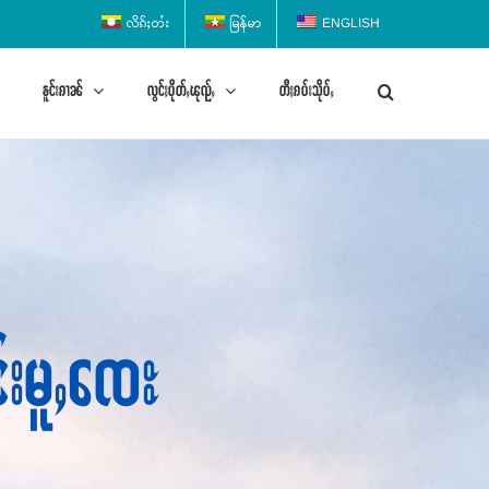
လိၵ်ႈတႆး
မြန်မာ
ENGLISH
ၶူင်းၵၢၼ်
လွင်ႈပိုတ်ႇၽုၺ်ႇ
တီႈၵပ်းသိုပ်ႇ
င်းမူႇၸေႊ