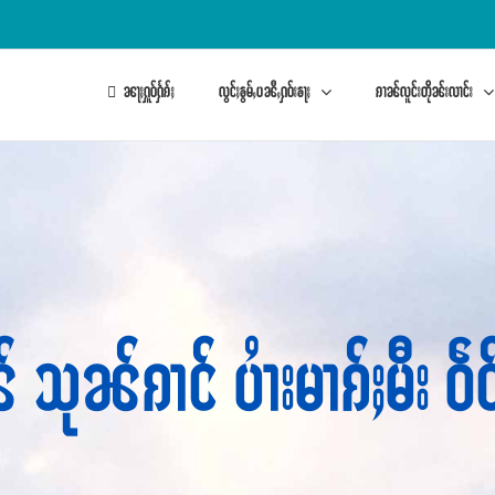
ၼႃႈႁူဝ်ႁႅၵ်ႈ
လွင်ႈၶွမ်ႇပၼီႇႁဝ်းၶႃႈ
ၵၢၼ်လူင်းတိုၼ်းလၢင်း
် သုၼ်ၵၢင် ပၢႆးမၢၵ်ႈမီး ဝဵ