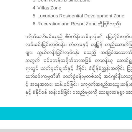
Commercial District Zone
Villas Zone
Luxurious Residential Development Zone
Recreation and Resort Zone တို့ဖြစ်သည်။
ဂရိတ်ဟော်ခမ်းသည် စီမံကိန်းတစ်ခုလုံး၏ မြေတိုင်းလုပ်
လမ်းခင်းခြင်းလုပ်ငန်း၊ တံတားနှင့် ရေပြွန် တည်ဆောက်ခြင
များ သွယ်တန်းခြင်းလုပ်ငန်း စသည့် အခြေခံအဆောက်
အတွက် ပင်မကန်ထရိုက်တာအဖြစ် တာဝန်ယူ ဆောင်ရွက်ခ
ရာတွင် သတ်မှတ်ချက်နှင့် ဒီဇိုင်း စံချိန်စံညွှန်းအတိုင်း ပ
ဟော်ခမ်းကုမ္ပဏီ၏ ဓာတ်ခွဲခန်းမှတစ်ဆင့် အင်ဂျင်နီယာ
င့် အနေအထား ဆန်းစစ်ခြင်း၊ ကျောက်အရည်အသွေးဆန်းစ
နှင့် ခံနိုင်ဝန် ဆန်းစစ်ခြင်း စသည်များကို သေချာဃနစွာ ဆ