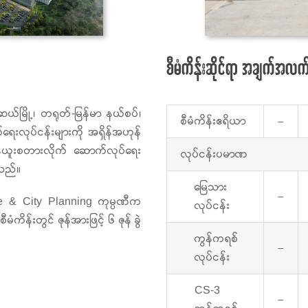
စီမံကိန်းဆိုင်ရာ အချက်အလက်
ူဆယ်မြို့၊ တရုတ်-မြန်မာ နယ်စပ်၊
စီမံကိန်းဧရိယာ
–
ရေးလုပ်ငန်းများကို အရှိန်အဟုန်
င့် နယူးစတားလိုက် ဆောက်လုပ်ရေး
လုပ်ငန်းပမာဏ
ါသည်။
မြေသား
–
tate & City Planning ကုမ္ပဏီက
လုပ်ငန်း
မံကိန်းတွင် ဇုန်အားဖြင့် ၆ ဇုန် ခွဲ
ကွန်ကရစ်
–
လုပ်ငန်း
CS-3
–