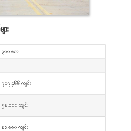
များ
၃၀၀ ဧက
၇၀၇,၄၆၆ ကျင်း
၅၈,၀၀၀ ကျင်း
၈၁,၈၈၀ ကျင်း