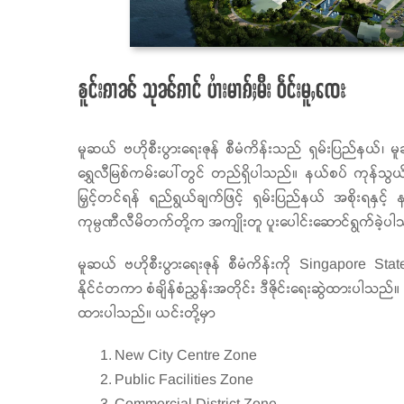
ၶူင်းၵၢၼ် သုၼ်ၵၢင် ပၢႆးမၢၵ်ႈမီး ဝဵင်းမူႇၸေႊ
မူဆယ် ဗဟိုစီးပွားရေးဇုန် စီမံကိန်းသည် ရှမ်းပြည်နယ်၊ မ
ရွှေလီမြစ်ကမ်းပေါ်တွင် တည်ရှိပါသည်။ နယ်စပ် ကုန်သွယ်
မြှင့်တင်ရန် ရည်ရွယ်ချက်ဖြင့် ရှမ်းပြည်နယ် အစိုးရနှ
ကုမ္ပဏီလီမိတက်တို့က အကျိုးတူ ပူးပေါင်းဆောင်ရွက်ခဲ့ပ
မူဆယ် ဗဟိုစီးပွားရေးဇုန် စီမံကိန်းကို Singapore S
နိုင်ငံတကာ စံချိန်စံညွှန်းအတိုင်း ဒီဇိုင်းရေးဆွဲထားပါသည်။ စီ
ထားပါသည်။ ယင်းတို့မှာ
New City Centre Zone
Public Facilities Zone