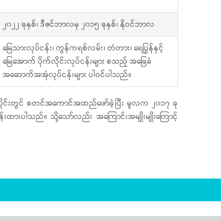
၂၀၂၂ ခုနှစ်၊ ဒီဇင်ဘာလမှ ၂၀၁၅ ခုနှစ်၊ နိုဝင်ဘာလ
မြေသားလုပ်ငန်း၊ ကွန်ကရစ်လမ်း၊ တံတား၊ ရေပြွန်နှင့်
မြေအောက် ပိုက်လိုင်းလုပ်ငန်းများ စသည့် အခြေခံ
အဆောက်အအုံလုပ်ငန်းများ ပါဝင်ပါသည်။
ကုန်ပိုင်းတွင် စတင်အကောင်အထည်ဖော်ခဲ့ပြီး မူလက ၂၀၁၇ ခု
်းထားပါသည်။ သို့သော်လည်း အကြောင်းအမျိုးမျိုးကြောင့်