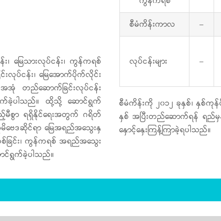
ကွန်ကရစ်
စီမံကိန်းကာလ
–
ငန်း၊ မြေသားလုပ်ငန်း၊ ကွန်ကရစ်
လုပ်ငန်းများ
–
်းလုပ်ငန်း၊ မြေအောက်ပိုက်လိုင်း
အအုံ တည်ဆောက်ခြင်းလုပ်ငန်း
ဲ့ပါသည်။ ထို့သို့ ဆောင်ရွက်
စီမံကိန်းကို ၂၀၁၂ ခုနှစ်၊ နှစ်
ြည့်မီစွာ ရရှိနိုင်ရေးအတွက် ဂရိတ်
နှစ် အပြီးတည်ဆောက်ရန် ရည်မှန
ဘူမိဗေဒဆိုင်ရာ မြေအရည်အသွေးနှ
နှောင့်နှေးကြန့်ကြာခဲ့ရပါသည်။
စ်ခြင်း၊ ကွန်ကရစ် အရည်အသွေး
ောင်ရွက်ခဲ့ပါသည်။