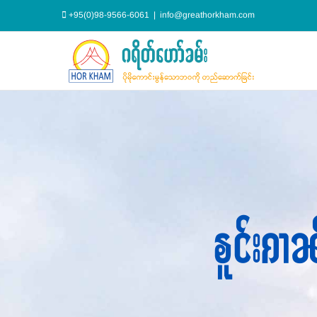
Skip
+95(0)98-9566-6061
|
info@greathorkham.com
to
content
ၶူင်းၵၢၼ